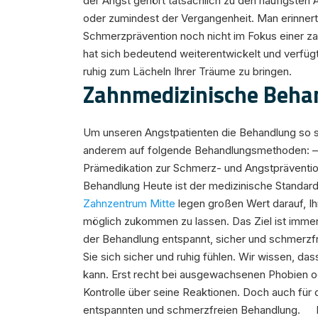
der Angst gehört tatsächlich zu den häufigsten Ä
oder zumindest der Vergangenheit. Man erinnert 
Schmerzprävention noch nicht im Fokus einer z
hat sich bedeutend weiterentwickelt und verfügt
ruhig zum Lächeln Ihrer Träume zu bringen.
Zahnmedizinische Beha
Um unseren Angstpatienten die Behandlung so str
anderem auf folgende Behandlungsmethoden: – 
Prämedikation zur Schmerz- und Angstpräventi
Behandlung Heute ist der medizinische Standard 
Zahnzentrum Mitte
legen großen Wert darauf, 
möglich zukommen zu lassen. Das Ziel ist imme
der Behandlung entspannt, sicher und schmerzfre
Sie sich sicher und ruhig fühlen. Wir wissen, da
kann. Erst recht bei ausgewachsenen Phobien o
Kontrolle über seine Reaktionen. Doch auch für d
entspannten und schmerzfreien Behandlung. Heut