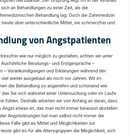
ngsten hierzulande. Der Ursprung liegt oft in der Kindheit
sich an Behandlungen zu einer Zeit, als die
ahnmedizinischen Behandlung lag. Doch die Zahnmedizin
 heute über unterschiedliche Mittel, sie schmerzfrei und
ndlung von Angstpatienten
essfrei wie nur möglich zu gestalten, achten wir unter
Ausführliche Beratungs- und Erstgespräche –
on – Vorankündigungen und Erklärungen während der
viel weiter ausgebaut als noch vor Jahren. Wir im
Ihnen die Behandlung so angenehm und schonend wie
r das Sie sich während einer Untersuchung oder im Laufe
i fühlen. Deshalb arbeiten wir von Anfang an daran, dass
ss Angst etwas ist, das man nicht immer bewusst abstellen
der Angststörungen hat man selbst nicht immer die
iese Fälle gibt es Mittel und Möglichkeiten zur
e gibt es für alle Altersgruppen die Möglichkeit, sich