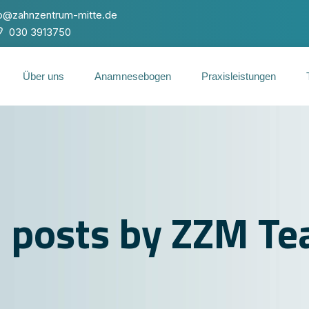
fo@zahnzentrum-mitte.de
030 3913750
Über uns
Anamnesebogen
Praxisleistungen
l posts by ZZM T