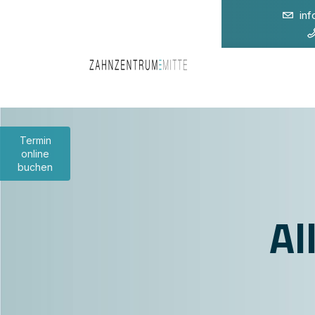
in
Termin
online
buchen
Al